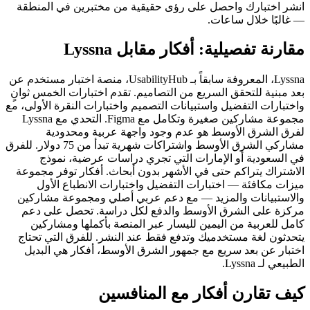
انشر اختبارك واحصل على رؤى حقيقية من مختبرين في المنطقة
— غالبًا خلال ساعات.
مقارنة تفصيلية: أفكار مقابل Lyssna
Lyssna، المعروفة سابقاً بـ UsabilityHub، منصة اختبار مستخدم عن
بعد مبنية للتحقق السريع من التصاميم. تقدم اختبارات الخمس ثوانٍ
واختبارات التفضيل واستبيانات التصميم واختبارات النقرة الأولى، مع
مجموعة مشاركين صغيرة وتكامل مع Figma. التحدي مع Lyssna
لفرق الشرق الأوسط هو عدم وجود واجهة عربية ومحدودية
مشاركي الشرق الأوسط واشتراكات شهرية تبدأ من 75 دولار. للفرق
في السعودية أو الإمارات التي تجري دراسات عرضية، نموذج
الاشتراك يتراكم حتى في الأشهر بدون أبحاث. أفكار توفر مجموعة
ميزات مكافئة — اختبارات التفضيل واختبارات الانطباع الأول
والاستبيانات والمزيد — مع دعم عربي أصلي ومجموعة مشاركين
مركزة على الشرق الأوسط والدفع لكل دراسة. تحصل على دعم
كامل للعربية من اليمين لليسار عبر المنصة بأكملها ومشاركين
يتحدثون لغة مستخدميك وتدفع فقط عند النشر. للفرق التي تحتاج
اختبار عن بعد سريع مع جمهور الشرق الأوسط، أفكار هي البديل
الطبيعي لـ Lyssna.
كيف تقارن أفكار مع المنافسين