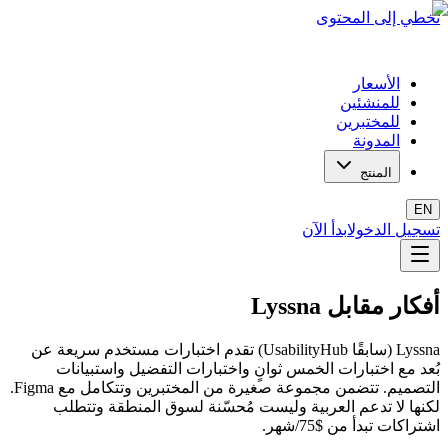
تخطي إلى المحتوى
الأسعار
للمنشئين
للمختبرين
المدونة
المنتج
EN
تسجيل الدخول
ابدأ الآن
أفكار مقابل Lyssna
Lyssna (سابقًا UsabilityHub) تقدم اختبارات مستخدم سريعة عن
بُعد مع اختبارات الخمس ثوانٍ واختبارات التفضيل واستبيانات
التصميم. تتضمن مجموعة صغيرة من المختبرين وتتكامل مع Figma.
لكنها لا تدعم العربية وليست مُحسّنة لسوق المنطقة وتتطلب
اشتراكات تبدأ من $75/شهر.