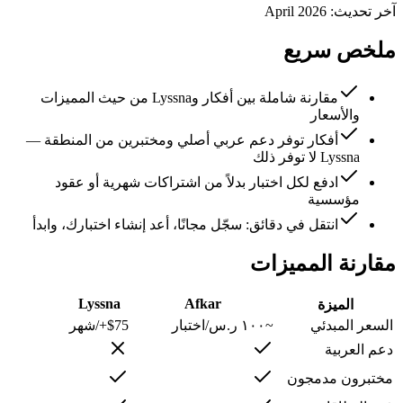
آخر تحديث: April 2026
ملخص سريع
مقارنة شاملة بين أفكار وLyssna من حيث المميزات
والأسعار
أفكار توفر دعم عربي أصلي ومختبرين من المنطقة —
Lyssna لا توفر ذلك
ادفع لكل اختبار بدلاً من اشتراكات شهرية أو عقود
مؤسسية
انتقل في دقائق: سجّل مجانًا، أعد إنشاء اختبارك، وابدأ
مقارنة المميزات
Lyssna
Afkar
الميزة
السعر المبدئي
~١٠٠ ر.س/اختبار
$75+/شهر
دعم العربية
مختبرون مدمجون