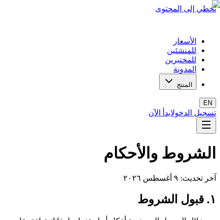
تخطي إلى المحتوى
الأسعار
للمنشئين
للمختبرين
المدونة
المنتج
EN
تسجيل الدخول
ابدأ الآن
الشروط والأحكام
آخر تحديث: ٩ أغسطس ٢٠٢٦
١. قبول الشروط